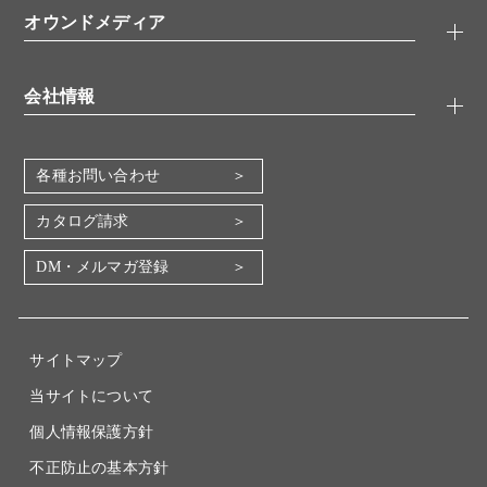
書類ダウンロード
オウンドメディア
バイオメディカル(環境・食品)
YouTube
受託サービス
Lab.First
創薬研究ツール
会社情報
機器・消耗品
コスモ・バイオ 自社ラボ
企業情報
各種お問い合わせ
会社概要
地図・アクセス（本社）
カタログ請求
IR情報
DM・メルマガ登録
電子公告
関係会社
採用情報
サイトマップ
当サイトについて
個人情報保護方針
不正防止の基本方針