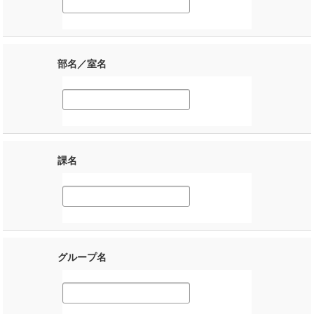
部名／室名
課名
グループ名