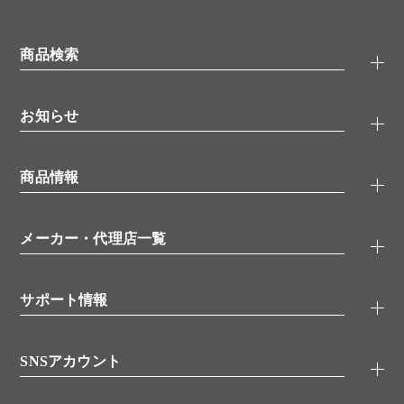
商品検索
抗体検索
お知らせ
タンパク質検索
化合物検索
キャンペーン
ELISA/ELISpot検索
商品情報
無料サンプル
品番検索
モニター募集
特集記事
一般検索
ウェビナー
（オンラインセミナー）
メーカー・代理店一覧
抗体
学会・展示スケジュール
生理活性物質
メーカー
シグナル伝達
サポート情報
代理店
糖類／レクチン
技術情報
細胞培養／細胞工学
SNSアカウント
アプリケーションノート
分子生物
FAQ
抗体アッセイ
Twitter