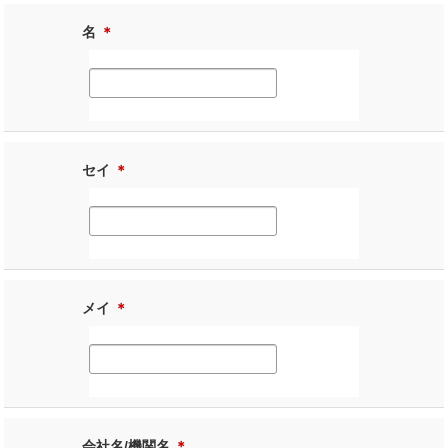
名
＊
セイ
＊
メイ
＊
会社名/機関名
＊