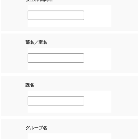
部名／室名
課名
グループ名