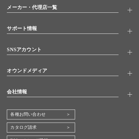
特集記事
一般検索
ウェビナー
（オンラインセミナー）
メーカー・代理店一覧
抗体
学会・展示スケジュール
生理活性物質
メーカー
シグナル伝達
サポート情報
代理店
糖類／レクチン
技術情報
細胞培養／細胞工学
SNSアカウント
アプリケーションノート
分子生物
FAQ
抗体アッセイ
Twitter
書類ダウンロード
オウンドメディア
バイオメディカル(環境・食品)
YouTube
受託サービス
Lab.First
創薬研究ツール
会社情報
機器・消耗品
コスモ・バイオ 自社ラボ
企業情報
各種お問い合わせ
会社概要
地図・アクセス（本社）
カタログ請求
IR情報