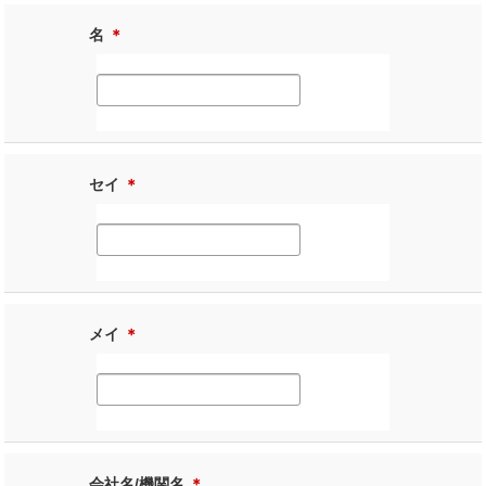
名
＊
セイ
＊
メイ
＊
会社名/機関名
＊