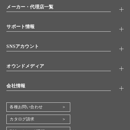
特集記事
一般検索
ウェビナー
（オンラインセミナー）
メーカー・代理店一覧
抗体
学会・展示スケジュール
生理活性物質
メーカー
シグナル伝達
サポート情報
代理店
糖類／レクチン
技術情報
細胞培養／細胞工学
SNSアカウント
アプリケーションノート
分子生物
FAQ
抗体アッセイ
Twitter
書類ダウンロード
オウンドメディア
バイオメディカル(環境・食品)
YouTube
受託サービス
Lab.First
創薬研究ツール
会社情報
機器・消耗品
コスモ・バイオ 自社ラボ
企業情報
各種お問い合わせ
会社概要
地図・アクセス（本社）
カタログ請求
IR情報