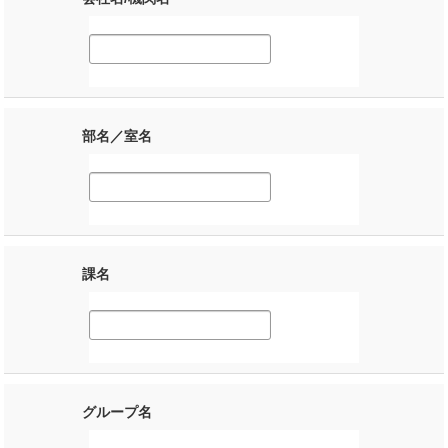
部名／室名
課名
グループ名