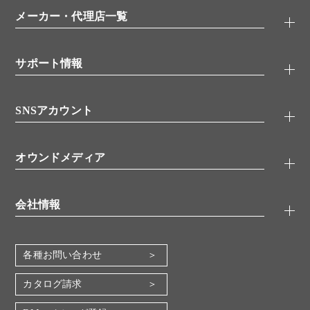
特集記事
一般検索
ウェビナー
（オンラインセミナー）
メーカー・代理店一覧
抗体
学会・展示スケジュール
生理活性物質
メーカー
シグナル伝達
サポート情報
代理店
糖類／レクチン
技術情報
細胞培養／細胞工学
SNSアカウント
アプリケーションノート
分子生物
FAQ
抗体アッセイ
Twitter
書類ダウンロード
オウンドメディア
バイオメディカル(環境・食品)
YouTube
受託サービス
Lab.First
創薬研究ツール
会社情報
機器・消耗品
コスモ・バイオ 自社ラボ
企業情報
各種お問い合わせ
会社概要
地図・アクセス（本社）
カタログ請求
IR情報