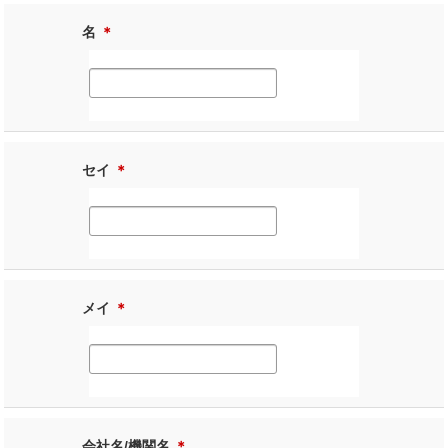
名
＊
セイ
＊
メイ
＊
会社名/機関名
＊