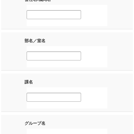
部名／室名
課名
グループ名