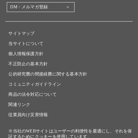
DM・メルマガ登録
電子公告
関係会社
採用情報
サイトマップ
当サイトについて
個人情報保護方針
不正防止の基本方針
公的研究費の間接経費に関する基本方針
コミュニティガイドライン
商品の法令対応について
関連リンク
従業員向け災害情報
※当社のWEBサイトはユーザーの利便性を最適にし、それを保
証するためにクッキーを使用しています。