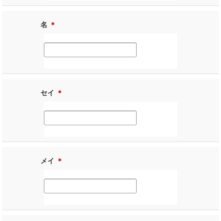
名
＊
セイ
＊
メイ
＊