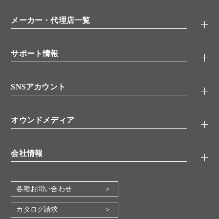
モニター募集
特集記事
一般検索
ウェビナー
（オンラインセミナー）
メーカー・代理店一覧
抗体
学会・展示スケジュール
生理活性物質
メーカー
シグナル伝達
サポート情報
代理店
糖類／レクチン
技術情報
細胞培養／細胞工学
SNSアカウント
アプリケーションノート
分子生物
FAQ
抗体アッセイ
Twitter
書類ダウンロード
オウンドメディア
バイオメディカル(環境・食品)
YouTube
受託サービス
Lab.First
創薬研究ツール
会社情報
機器・消耗品
コスモ・バイオ 自社ラボ
企業情報
各種お問い合わせ
会社概要
地図・アクセス（本社）
カタログ請求
IR情報