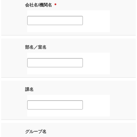
会社名/機関名
＊
部名／室名
課名
グループ名