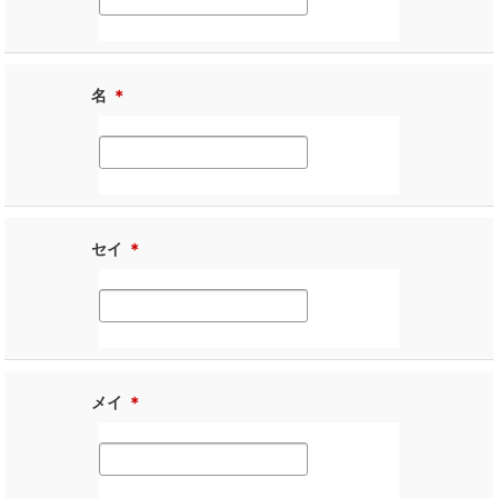
名
＊
セイ
＊
メイ
＊