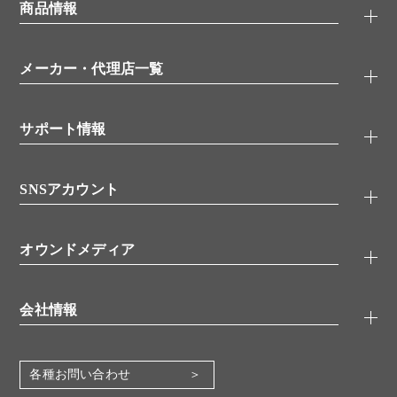
ELISA/ELISpot検索
商品情報
無料サンプル
品番検索
モニター募集
特集記事
一般検索
ウェビナー
（オンラインセミナー）
メーカー・代理店一覧
抗体
学会・展示スケジュール
生理活性物質
メーカー
シグナル伝達
サポート情報
代理店
糖類／レクチン
技術情報
細胞培養／細胞工学
SNSアカウント
アプリケーションノート
分子生物
FAQ
抗体アッセイ
Twitter
書類ダウンロード
オウンドメディア
バイオメディカル(環境・食品)
YouTube
受託サービス
Lab.First
創薬研究ツール
会社情報
機器・消耗品
コスモ・バイオ 自社ラボ
企業情報
各種お問い合わせ
会社概要