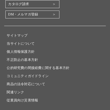
地図・アクセス（本社）
カタログ請求
IR情報
DM・メルマガ登録
電子公告
関係会社
採用情報
サイトマップ
当サイトについて
個人情報保護方針
不正防止の基本方針
公的研究費の間接経費に関する基本方針
コミュニティガイドライン
商品の法令対応について
関連リンク
従業員向け災害情報