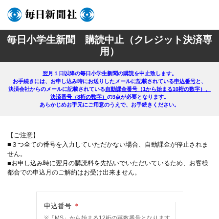
parts/spiral_css
毎日小学生新聞 購読中止（クレジット決済専
用）
翌月１日以降の毎日小学生新聞の購読を中止致します。
お手続きには、お申し込み時にお送りしたメールに記載されている
申込番号
と、
決済会社からのメールに記載されている
自動課金番号（1から始まる10桁の数字）、
決済番号（8桁の数字）
の3点が必要となります。
あらかじめお手元にご用意のうえで、お手続きください。
【ご注意】
■３つ全ての番号を入力していただかない場合、自動課金が停止されま
せん。
■お申し込み時に翌月の購読料を先払いでいただいているため、お客様
都合での申込月のご解約はお受け出来ません。
申込番号
＊
※「MS」から始まる12桁の英数番号となります。