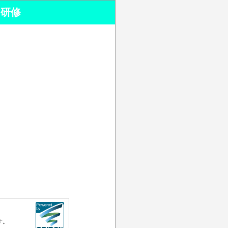
ク研修
す。