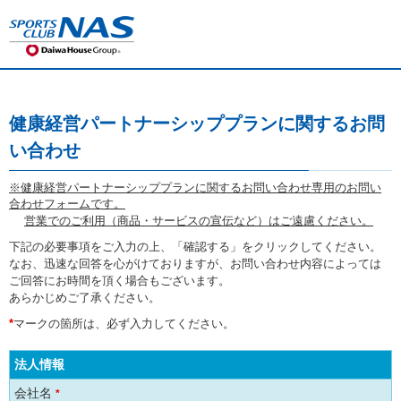
ペ
こ
ー
こ
ジ
か
内
ら
を
本
移
文
動
で
健康経営パートナーシッププランに関するお問
す
す
る
い合わせ
た
め
※健康経営パートナーシッププランに関するお問い合わせ専用のお問い
の
合わせフォームです。
リ
営業でのご利用（商品・サービスの宣伝など）はご遠慮ください。
ン
ク
下記の必要事項をご入力の上、「確認する」をクリックしてください。
で
なお、迅速な回答を心がけておりますが、お問い合わせ内容によっては
す
ご回答にお時間を頂く場合もございます。
本
あらかじめご了承ください。
文
*
マークの箇所は、必ず入力してください。
へ
移
法人情報
動
し
会社名
*
ま