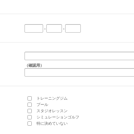
-
-
（確認用）
トレーニングジム
プール
スタジオレッスン
シミュレーションゴルフ
特に決めていない