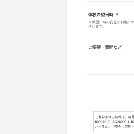
体験希望日時
＊
※希望日時の変更をお願い
ざいます。
ご要望・質問など
ご登録される情報は、暗号化され
ISO27017, ISO20000
パイラル」
で安全に管理