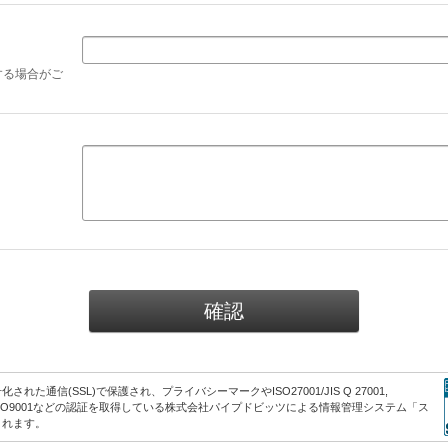
する場合がご
た通信(SSL)で保護され、プライバシーマークやISO27001/JIS Q 27001,
-1, ISO9001などの認証を取得している
株式会社パイプドビッツ
による
情報管理システム「ス
されます。