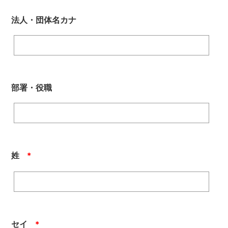
法人・団体名カナ
部署・役職
姓
＊
セイ
＊