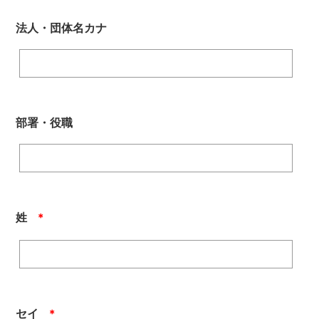
法人・団体名カナ
部署・役職
姓
＊
セイ
＊