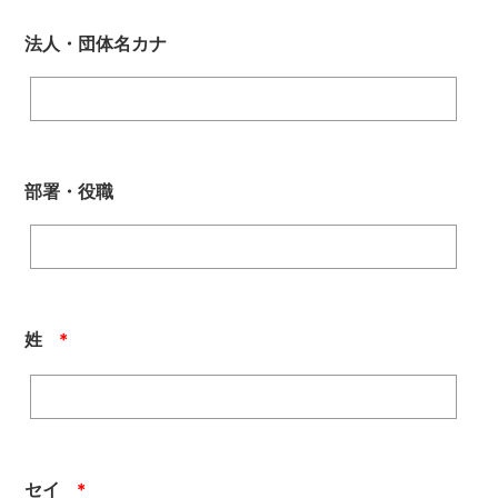
法人・団体名カナ
部署・役職
姓
＊
セイ
＊