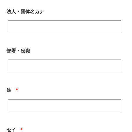
法人・団体名カナ
部署・役職
姓
＊
セイ
＊