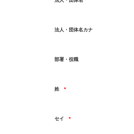
法人・団体名
法人・団体名カナ
部署・役職
姓
＊
セイ
＊