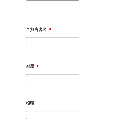
ご担当者名
＊
部署
＊
役職