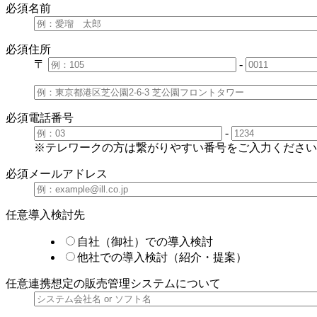
必須
名前
必須
住所
〒
-
必須
電話番号
-
※テレワークの方は繋がりやすい番号をご入力ください
必須
メールアドレス
任意
導入検討先
自社（御社）での導入検討
他社での導入検討（紹介・提案）
任意
連携想定の販売管理システムについて