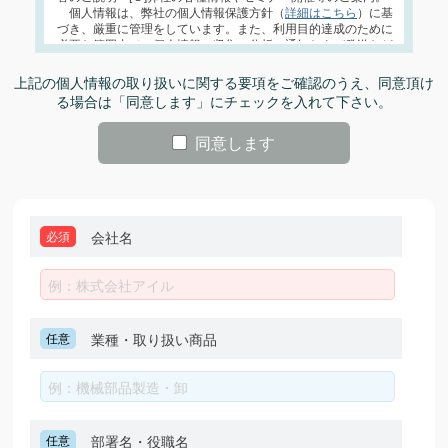
個人情報は、弊社の個人情報保護方針（
詳細はこちら
）に基
づき、厳重に管理をしています。また、利用目的達成のために
必要な範囲内で、個人情報の収集・分析・通知および発送など
を、委託契約書を締結した上で、委託先に提供する場合があり
ます。
上記の個人情報の取り扱いに関する要項をご確認のうえ、同意頂け
上記の場合及び法律によって認められる場合を除いて、ご本
る場合は「同意します」にチェックを入れて下さい。
人の同意を得ずに第三者に開示・提供することはありません。
個人情報のご記入は任意ですが、弊社が必須としている情報を
ご提供いただけない場合は、必要な情報等の登録ができない、
同意します
または資料等が正しくご提供できないなどがありますのでご了
承ください。
ご提供いただいた個人情報の開示、訂正または削除を希望さ
れる場合は、ご本人であることを確認させて頂いた上で、合理
的な範囲内で対応させていただきます。個人情報に関するお問
必須
会社名
い合わせ、ご登録頂いた個人情報の開示、訂正、削除は、各担
当窓口宛まで御連絡下さい。
株式会社アイルお客様担当窓口 E-mail：
webmarketing@ill.co.jp
経営管理本部 個人情報保護責任者宛て E-mail：
Privacy@ill.co.jp
任意
業種・取り扱い商品
任意
部署名・役職名