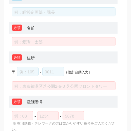
必須
名前
必須
住所
〒
-
（住所自動入力）
必須
電話番号
-
-
※ 在宅勤務・テレワークの方は繋がりやすい番号をご入力くださ
い。