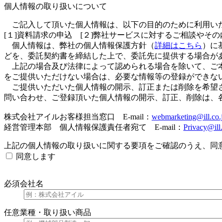
個人情報の取り扱いについて
ご記入して頂いた個人情報は、以下の目的のために利用い
[１]資料請求の申込 [２]弊社サービスに対するご相談やそ
個人情報は、弊社の個人情報保護方針（
詳細はこちら
）に
どを、委託契約書を締結した上で、委託先に提供する場合が
上記の場合及び法律によって認められる場合を除いて、ご本
をご提供いただけない場合は、必要な情報等の登録ができな
ご提供いただいた個人情報の開示、訂正または削除を希望さ
問い合わせ、ご登録頂いた個人情報の開示、訂正、削除は、
株式会社アイルお客様担当窓口 E-mail：
webmarketing@ill.co.
経営管理本部 個人情報保護責任者宛て E-mail：
Privacy@ill.
上記の個人情報の取り扱いに関する要項をご確認のうえ、同
同意します
必須
会社名
任意
業種・取り扱い商品