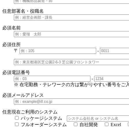
任意
部署名・役職名
必須
名前
必須
住所
〒
-
必須
電話番号
-
※ 在宅勤務・テレワークの方は繋がりやすい番号をご
必須
メールアドレス
任意
現在ご利用のシステム
パッケージシステム
フルオーダーシステム
自社開発
Excel