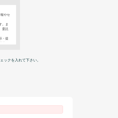
情報やセ
す。ま
、委託
示・提
提供い
などが
とを確
ェックを入れて下さい。
合わ