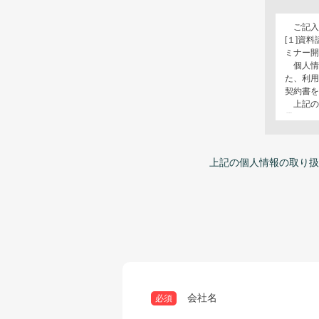
ご記入
[１]資
ミナー
個人情
た、利
契約書
上記の
供する
ただけ
ありま
ご提供
上記の個人情報の取り扱
認させ
せ、ご
株式会社
経営管理
会社名
必須