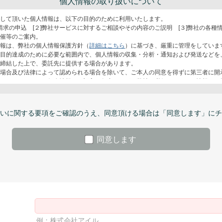
個人情報の取り扱いについて
して頂いた個人情報は、以下の目的のために利用いたします。
料請求の申込 [２]弊社サービスに対するご相談やその内容のご説明 [３]弊社の各種
開催等のご案内。
報は、弊社の個人情報保護方針（
詳細はこちら
）に基づき、厳重に管理をしていま
用目的達成のために必要な範囲内で、個人情報の収集・分析・通知および発送などを
を締結した上で、委託先に提供する場合があります。
場合及び法律によって認められる場合を除いて、ご本人の同意を得ずに第三者に開
ことはありません。個人情報のご記入は任意ですが、弊社が必須としている情報をご
ない場合は、必要な情報等の登録ができない、または資料等が正しくご提供できない
すのでご了承ください。
いただいた個人情報の開示、訂正または削除を希望される場合は、ご本人であるこ
いに関する要項をご確認のうえ、同意頂ける場合は「同意します」にチ
て頂いた上で、合理的な範囲内で対応させていただきます。個人情報に関するお問い
登録頂いた個人情報の開示、訂正、削除は、各担当窓口宛まで御連絡下さい。
同意します
アイルお客様担当窓口 E-mail：
webmarketing@ill.co.jp
本部 個人情報保護責任者宛て E-mail：
Privacy@ill.co.jp
例：株式会社アイル