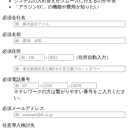
システムの入れ替えがスムーズに行えるのか不安
「アラジンEC」の機能や費用が知りたい
必須
会社名
必須
名前
必須
住所
〒
-
（住所自動入力）
必須
電話番号
-
-
※テレワークの方は繋がりやすい番号をご入力くださ
い。
必須
メールアドレス
任意
導入検討先