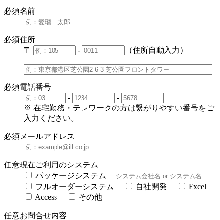
必須
名前
必須
住所
〒
-
（住所自動入力）
必須
電話番号
-
-
※ 在宅勤務・テレワークの方は繋がりやすい番号をご
入力ください。
必須
メールアドレス
任意
現在ご利用のシステム
パッケージシステム
フルオーダーシステム
自社開発
Excel
Access
その他
任意
お問合せ内容