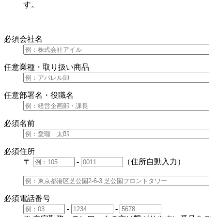
す。
必須
会社名
任意
業種・取り扱い商品
任意
部署名・役職名
必須
名前
必須
住所
〒
-
（住所自動入力）
必須
電話番号
-
-