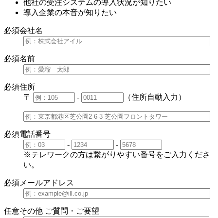
他社の受注システムの導入状況が知りたい
導入企業の本音が知りたい
必須
会社名
必須
名前
必須
住所
〒
-
（住所自動入力）
必須
電話番号
-
-
※テレワークの方は繋がりやすい番号をご入力くださ
い。
必須
メールアドレス
任意
その他 ご質問・ご要望