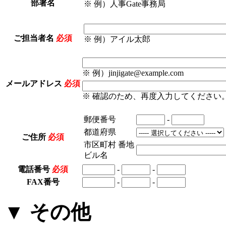
部署名
※ 例）人事Gate事務局
ご担当者名
必須
※ 例）アイル太郎
※ 例）jinjigate@example.com
メールアドレス
必須
※ 確認のため、再度入力してください
郵便番号
-
都道府県
ご住所
必須
市区町村 番地
ビル名
電話番号
必須
-
-
FAX番号
-
-
▼ その他