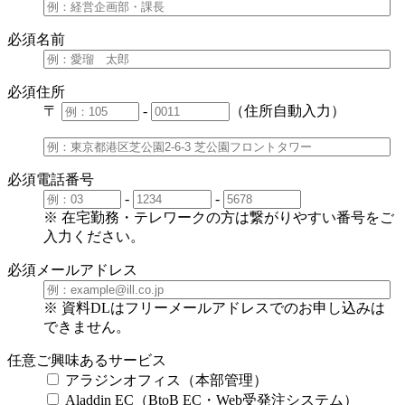
必須
名前
必須
住所
〒
-
（住所自動入力）
必須
電話番号
-
-
※ 在宅勤務・テレワークの方は繋がりやすい番号をご
入力ください。
必須
メールアドレス
※ 資料DLはフリーメールアドレスでのお申し込みは
できません。
任意
ご興味あるサービス
アラジンオフィス（本部管理）
Aladdin EC（BtoB EC・Web受発注システム）