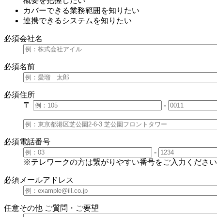
概要を把握したい
カバーできる業務範囲を知りたい
連携できるシステムを知りたい
必須
会社名
必須
名前
必須
住所
〒
-
必須
電話番号
-
※テレワークの方は繋がりやすい番号をご入力ください
必須
メールアドレス
任意
その他 ご質問・ご要望