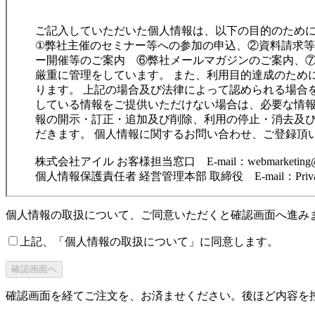
ご記入していただいた個人情報は、以下の目的のため
①弊社主催のセミナー等への参加の申込、②資料請求
ー開催等のご案内 ⑥弊社メールマガジンのご案内、⑦①から⑥に
厳重に管理をしています。 また、利用目的達成のため
ります。 上記の場合及び法律によって認められる場合
している情報をご提供いただけない場合は、必要な情報
報の開示・訂正・追加及び削除、利用の停止・消去及
だきます。 個人情報に関するお問い合わせ、ご登録頂
株式会社アイル お客様担当窓口 E-mail：webmarketing@ill
個人情報保護責任者 経営管理本部 取締役 E-mail：Privacy@i
個人情報の取扱について、ご同意いただくと確認画面へ進み
上記、「個人情報の取扱について」に同意します。
確認画面を経てご注文を、お済ませください。後ほど内容を