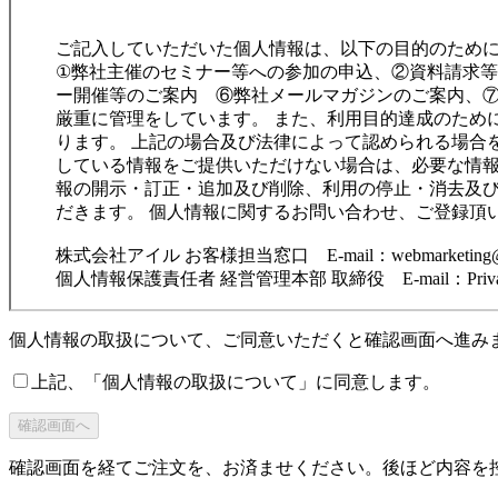
ご記入していただいた個人情報は、以下の目的のため
①弊社主催のセミナー等への参加の申込、②資料請求
ー開催等のご案内 ⑥弊社メールマガジンのご案内、⑦①から⑥に
厳重に管理をしています。 また、利用目的達成のため
ります。 上記の場合及び法律によって認められる場合
している情報をご提供いただけない場合は、必要な情報
報の開示・訂正・追加及び削除、利用の停止・消去及
だきます。 個人情報に関するお問い合わせ、ご登録頂
株式会社アイル お客様担当窓口 E-mail：webmarketing@ill
個人情報保護責任者 経営管理本部 取締役 E-mail：Privacy@i
個人情報の取扱について、ご同意いただくと確認画面へ進み
上記、「個人情報の取扱について」に同意します。
確認画面を経てご注文を、お済ませください。後ほど内容を