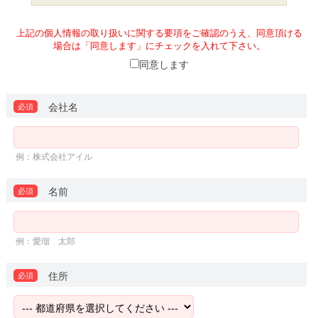
合があります。
上記の場合及び法律によって認められる場合を除いて、ご
本人の同意を得ずに第三者に開示・提供することはありませ
上記の個人情報の取り扱いに関する要項をご確認のうえ、同意頂ける
ん。個人情報のご記入は任意ですが、弊社が必須としている
場合は「同意します」にチェックを入れて下さい。
情報をご提供いただけない場合は、必要な情報等の登録がで
きない、または資料等が正しくご提供できないなどがありま
同意します
すのでご了承ください。
ご提供いただいた個人情報の開示、訂正または削除を希望
される場合は、ご本人であることを確認させて頂いた上で、
会社名
必須
合理的な範囲内で対応させていただきます。個人情報に関す
るお問い合わせ、ご登録頂いた個人情報の開示、訂正、削除
は、各担当窓口宛まで御連絡下さい。
株式会社アイルお客様担当窓口 E-mail：
例：株式会社アイル
webmarketing@ill.co.jp
経営管理本部 個人情報保護責任者宛て E-mail：
Privacy@ill.co.jp
名前
必須
例：愛瑠 太郎
住所
必須