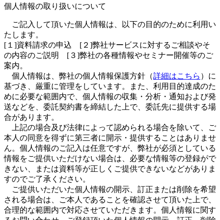
個人情報の取り扱いについて
ご記入して頂いた個人情報は、以下の目的のために利用い
たします。
[１]資料請求の申込 [２]弊社サービスに対するご相談やそ
の内容のご説明 [３]弊社の各種情報やセミナー開催等のご
案内。
個人情報は、弊社の個人情報保護方針（
詳細はこちら
）に
基づき、厳重に管理をしています。また、利用目的達成のた
めに必要な範囲内で、個人情報の収集・分析・通知および発
送などを、委託契約書を締結した上で、委託先に提供する場
合があります。
上記の場合及び法律によって認められる場合を除いて、ご
本人の同意を得ずに第三者に開示・提供することはありませ
ん。個人情報のご記入は任意ですが、弊社が必須としている
情報をご提供いただけない場合は、必要な情報等の登録がで
きない、または資料等が正しくご提供できないなどがありま
すのでご了承ください。
ご提供いただいた個人情報の開示、訂正または削除を希望
される場合は、ご本人であることを確認させて頂いた上で、
合理的な範囲内で対応させていただきます。個人情報に関す