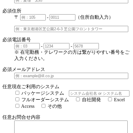
必須
住所
〒
-
（住所自動入力）
必須
電話番号
-
-
※ 在宅勤務・テレワークの方は繋がりやすい番号をご
入力ください。
必須
メールアドレス
任意
現在ご利用のシステム
パッケージシステム
フルオーダーシステム
自社開発
Excel
Access
その他
任意
お問合せ内容