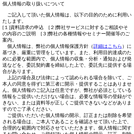
個人情報の取り扱いについて
ご記入して頂いた個人情報は、以下の目的のために利用い
たします。
[１]資料請求の申込 [２]弊社サービスに対するご相談やそ
の内容のご説明 [３]弊社の各種情報やセミナー開催等のご
案内。
個人情報は、弊社の個人情報保護方針（
詳細はこちら
）に
基づき、厳重に管理をしています。また、利用目的達成のた
めに必要な範囲内で、個人情報の収集・分析・通知および発
送などを、委託契約書を締結した上で、委託先に提供する場
合があります。
上記の場合及び法律によって認められる場合を除いて、ご
本人の同意を得ずに第三者に開示・提供することはありませ
ん。個人情報のご記入は任意ですが、弊社が必須としている
情報をご提供いただけない場合は、必要な情報等の登録がで
きない、または資料等が正しくご提供できないなどがありま
すのでご了承ください。
ご提供いただいた個人情報の開示、訂正または削除を希望
される場合は、ご本人であることを確認させて頂いた上で、
合理的な範囲内で対応させていただきます。個人情報に関す