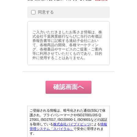
同意する
ご入力いただきましたお客さま情報は、株
式会社千葉興業銀行ならびに当行の有価証
券報告書等に記載する連結子会社におい
て、各種商品の開発、各種マーケティン
グ、各種書品やサービスのご提案・ご案内
等に利用させていただくものであり、目的
外に使用することはありません。
ご登録される情報は、暗号化された通信(SSL)で保
護され、プライバシーマークやISO27001/JIS Q
27001, ISO27017, ISO20000-1, ISO9001などの認証
を取得している
株式会社パイプドビッツ
による
情報
管理システム「スパイラル」
で安全に管理されま
す。