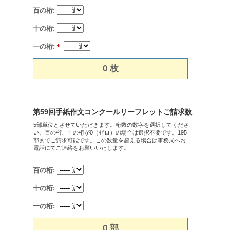
百の桁:
十の桁:
一の桁:
＊
0
第59回手紙作文コンクールリーフレットご請求数
5部単位とさせていただきます。桁数の数字を選択してくださ
い。百の桁、十の桁が0（ゼロ）の場合は選択不要です。195
部までご請求可能です。この数量を超える場合は事務局へお
電話にてご連絡をお願いいたします。
百の桁:
十の桁:
一の桁:
0