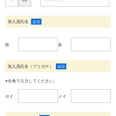
加入員氏名
必須
姓
名
加入員氏名（フリガナ）
必須
※全角で入力してください。
セイ
メイ