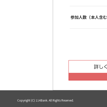
参加人数（本人含
Copyright (C) 114Bank. All Rights Reserved.