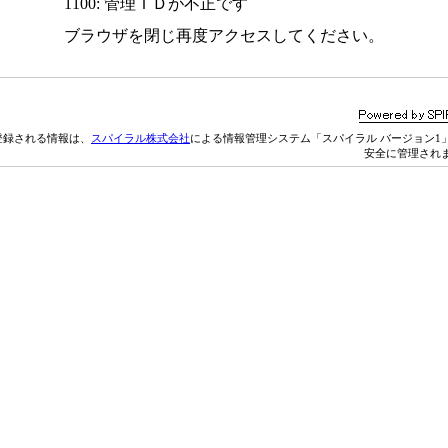
1100: 管理ＩＤが不正です
ブラウザを閉じ再度アクセスしてください。
登録される情報は、
スパイラル株式会社
による情報管理システム「スパイラル バージョン1
安全に管理され