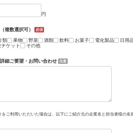
円
ー（複数選択可）
必須
介類
果物
野菜
酒類
飲料
お菓子
電化製品
日用
験チケット
その他
詳細ご要望・お問い合わせ
任意
スをご利用いただいた場合は、以下にご紹介元の企業名と担当者様の名