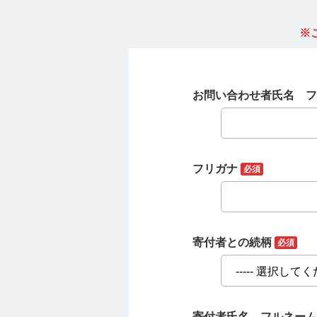
※
お問い合わせ者氏名 
フリガナ
必須
寄付者との続柄
必須
寄付者氏名 フルネー