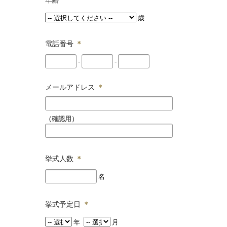
歳
電話番号
＊
-
-
メールアドレス
＊
（確認用）
挙式人数
＊
名
挙式予定日
＊
年
月