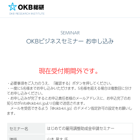
OKBビジネスセミナー お申し込み
現在受付期間外です。
・必要事項をご入力のうえ、「確認する」ボタンを押してください。
・一度に5名様までお申し込みいただけます。5名様を超える場合は複数回に分け
てお申し込みください。
・お申し込みが完了するとお申込責任者様のメールアドレスに、お申込完了のお
知らせがinfo@okb-kri.jpより自動で送信されます。
メールを受信できるよう「@okb-kri.jp」のドメイン指定許可の設定をお願いし
ます。
はじめての雇用調整助成金申請セミナー
セミナー名
山本 晃大 氏
講師