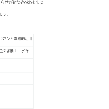
fo@okb-kri.jp
ます。
キホンと戦略的活用
小企業診断士 水野