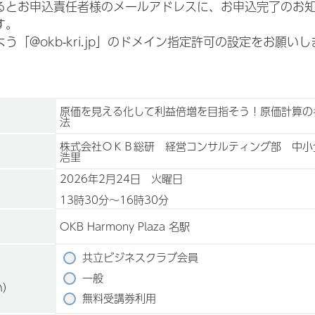
お申込責任者様のメールアドレスに、お申込完了のお知らせがin
す。
「@okb-kri.jp」のドメイン指定許可の設定をお願いし
原価を見える化して利益倍増を目指そう！原価計算の
法
株式会社ＯＫＢ総研 経営コンサルティング部 中
浩里
2026年2月24日 火曜日
13時30分〜16時30分
OKB Harmony Plaza 名駅
共立ビジネスクラブ会員
一般
い）
無料受講券利用