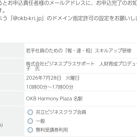
お申込責任者様のメールアドレスに、お申込完了のお知らせがin
す。
「@okb-kri.jp」のドメイン指定許可の設定をお願いし
若手社員のための「報・連・相」スキルアップ研修
株式会社ビジネスプラスサポート 人財育成プロデュ
子 氏
2026年7月28日 火曜日
10時00分〜17時00分
OKB Harmony Plaza 名駅
共立ビジネスクラブ会員
一般
い）
無料受講券利用