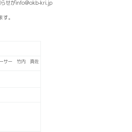
fo@okb-kri.jp
ます。
ーサー 竹内 真佐