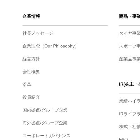
企業情報
商品・事
社長メッセージ
タイヤ事
企業理念（Our Philosophy）
スポーツ
経営方針
産業品事
会社概要
IR(株主
沿革
役員紹介
業績ハイ
国内拠点/グループ企業
IRライブ
海外拠点/グループ企業
株式・社
コーポレートガバナンス
FAQ