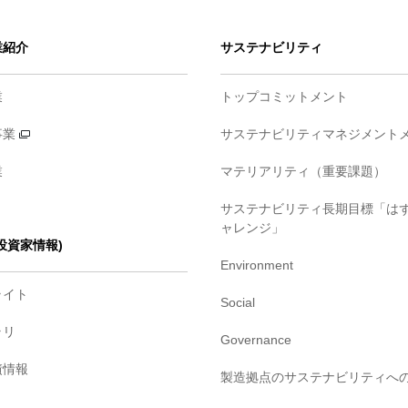
業紹介
サステナビリティ
業
トップコミットメント
事業
サステナビリティマネジメント
業
マテリアリティ（重要課題）
サステナビリティ長期目標「は
ャレンジ」
・投資家情報)
Environment
ライト
Social
ラリ
Governance
債情報
製造拠点のサステナビリティへ