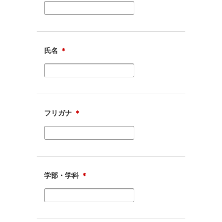
氏名
＊
フリガナ
＊
学部・学科
＊