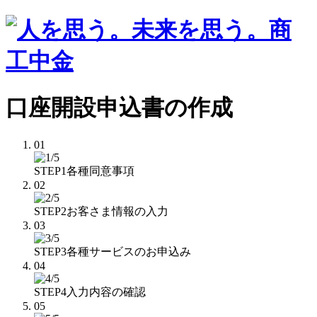
口座開設申込書の作成
01
STEP1
各種同意事項
02
STEP2
お客さま情報の入力
03
STEP3
各種サービスのお申込み
04
STEP4
入力内容の確認
05