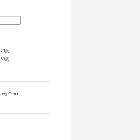
-29歳
-59歳
他 Others
)