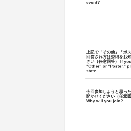
event?
上記で「その他」「ポ
回答され方は委細をお
さい（任意回答） If you 
"Other" or "Poster," p
state.
今回参加しようと思っ
聞かせください（任意
Why will you join?