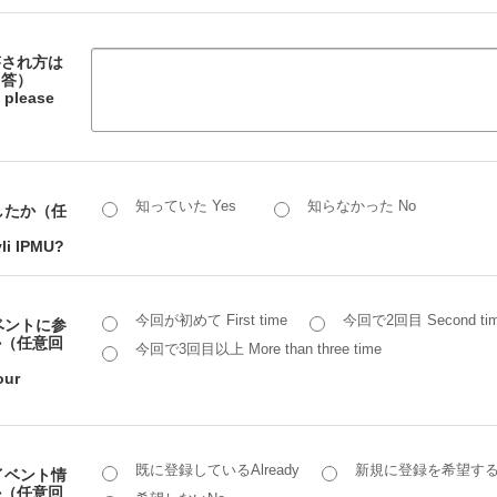
答され方は
回答）
 please
知っていた Yes
知らなかった No
でしたか（任
li IPMU?
今回が初めて First time
今回で2回目 Second ti
イベントに参
か（任意回
今回で3回目以上 More than three time
our
既に登録しているAlready
新規に登録を希望する
のイベント情
か（任意回