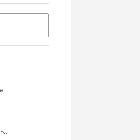
me
Yes