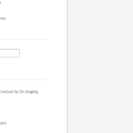
b
ers
ure by Dr.Jingjing
ers