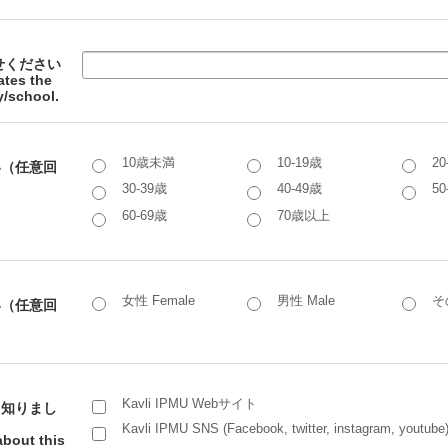
せください
tes the
/school.
10歳未満
10-19歳
20
い（任意回
30-39歳
40-49歳
50
60-69歳
70歳以上
女性 Female
男性 Male
その
い（任意回
Kavli IPMU Webサイト
て知りまし
Kavli IPMU SNS (Facebook, twitter, instagram, youtube
about this