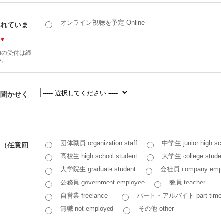
オンライン視聴を予定 Online
されていま
＊
加の受付は締
い。
お聞かせく
団体職員 organization staff
中学生 junior high sc
い（任意回
高校生 high school student
大学生 college stude
大学院生 graduate student
会社員 company emp
公務員 government employee
教員 teacher
自営業 freelance
パート・アルバイト part-time 
無職 not employed
その他 other