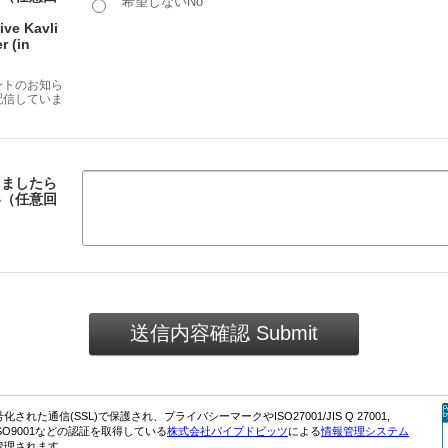
希望しないNo
ive Kavli
r (in
ベントのお知ら
配信していま
りましたら
い（任意回
れた通信(SSL)で保護され、プライバシーマークやISO27001/JIS Q 27001,
0-1, ISO9001などの認証を取得している
株式会社パイプドビッツ
による
情報管理システム
管理されます。