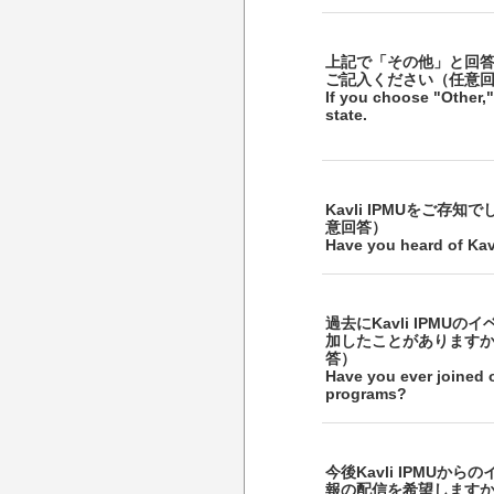
上記で「その他」と回
ご記入ください（任意
If you choose "Other,"
state.
Kavli IPMUをご存知
意回答）
Have you heard of Kav
過去にKavli IPMUの
加したことがあります
答）
Have you ever joined 
programs?
今後Kavli IPMUから
報の配信を希望します