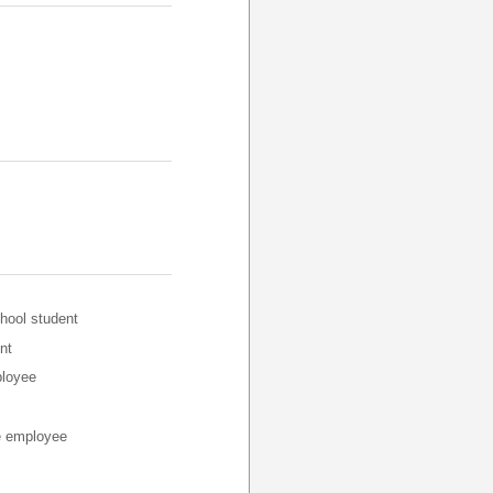
hool student
nt
loyee
employee