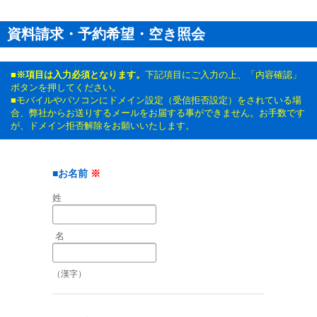
資料請求・予約希望・
空き照会
■※項目は入力必須となります。
下記項目にご入力の上、「内容確認」
ボタンを押してください。
■モバイルやパソコンにドメイン設定（受信拒否設定）をされている場
合、弊社からお送りするメールをお届する事ができません。お手数です
が、ドメイン拒否解除をお願いいたします。
■お名前
※
姓
名
（漢字）