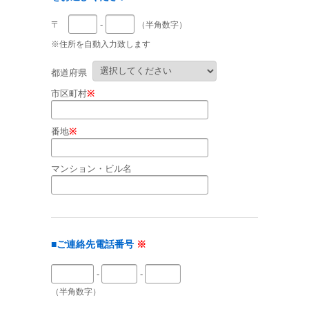
〒
-
（半角数字）
※住所を自動入力致します
都道府県
市区町村
※
番地
※
マンション・ビル名
■ご連絡先電話番号
※
-
-
（半角数字）