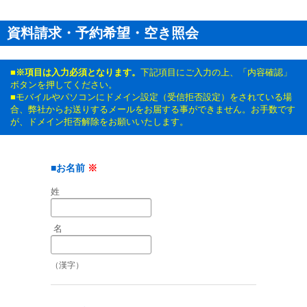
資料請求・予約希望・
空き照会
■※項目は入力必須となります。
下記項目にご入力の上、「内容確認」
ボタンを押してください。
■モバイルやパソコンにドメイン設定（受信拒否設定）をされている場
合、弊社からお送りするメールをお届する事ができません。お手数です
が、ドメイン拒否解除をお願いいたします。
■お名前
※
姓
名
（漢字）