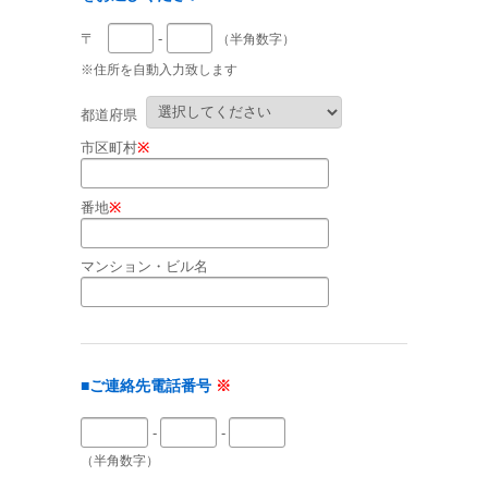
〒
-
（半角数字）
※住所を自動入力致します
都道府県
市区町村
※
番地
※
マンション・ビル名
■ご連絡先電話番号
※
-
-
（半角数字）