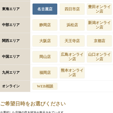
豊田オンライ
東海エリア
名古屋店
四日市店
ン店
新潟オンライ
中部エリア
静岡店
浜松店
ン店
関西エリア
大阪店
天王寺店
京都店
広島オンライ
山口オンライ
中国エリア
岡山店
ン店
ン店
熊本オンライ
九州エリア
福岡店
ン店
オンライン
WEB相談
ご希望日時をお選びください
※選択した店舗の空き状況が表示されています。