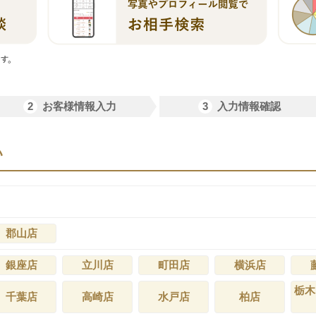
2
3
お客様情報入力
入力情報確認
い
郡山店
銀座店
立川店
町田店
横浜店
栃木
千葉店
高崎店
水戸店
柏店