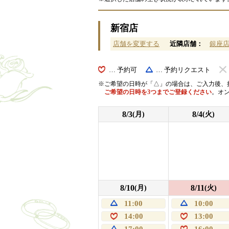
新宿店
店舗を変更する
近隣店舗：
銀座
… 予約可
… 予約リクエスト
ご希望の日時が「△」の場合は、ご入力後、
ご希望の日時を3つまでご登録ください
。オ
8/3
8/4
(月)
(火)
8/10
8/11
(月)
(火)
11:00
10:00
14:00
13:00
17:00
16:00